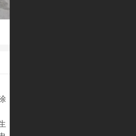
涂
。
生